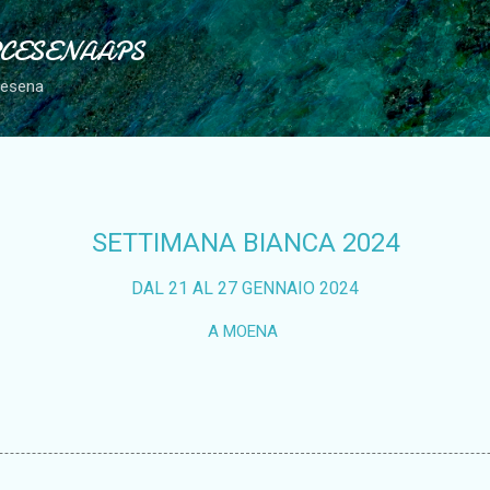
Passa ai contenuti principali
PCESENAAPS
Cesena
SETTIMANA BIANCA 2024
DAL 21 AL 27 GENNAIO 2024
A MOENA