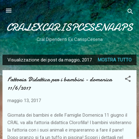
Passa ai contenuti principali
CRALEXCARISPCESENAAPS
Cral Dipendenti Ex CarispCesena
Visualizzazione dei post da maggio, 2017
MOSTRA TUTTO
P
o
Fattoria Didattica per i bambini - domenica
s
11/6/2017
t
maggio 13, 2017
Giornata dei bambini e delle Famiglie Domenica 11 giugno il
CRAL va alla fattoria didattica Clorofilla! I bambini visiteranno
la fattoria con i suoi animali e impareranno a fare il pane!
Dopo pranzo si fa un tuffo in piscina! Scopri i dettagli nel