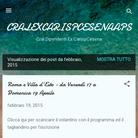
Passa ai contenuti principali
CRALEXCARISPCESENAAPS
Cral Dipendenti Ex CarispCesena
Visualizzazione dei post da febbraio,
MOSTRA TUTTO
P
2015
o
s
Roma e Villa d'Este - da Venerdì 17 a
t
Domenica 19 Aprile
febbraio 19, 2015
Clicca qui per scaricare il volantino con il programma ed il
tagliandino per l'iscrizione