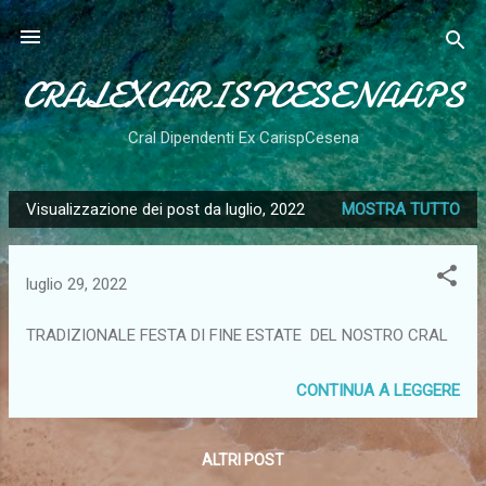
Passa ai contenuti principali
CRALEXCARISPCESENAAPS
Cral Dipendenti Ex CarispCesena
Visualizzazione dei post da luglio, 2022
MOSTRA TUTTO
P
o
s
luglio 29, 2022
t
TRADIZIONALE FESTA DI FINE ESTATE DEL NOSTRO CRAL
CONTINUA A LEGGERE
ALTRI POST