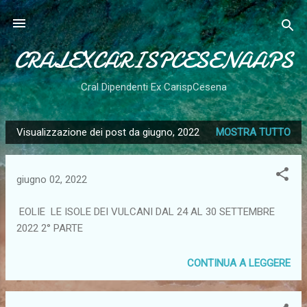
Passa ai contenuti principali
CRALEXCARISPCESENAAPS
Cral Dipendenti Ex CarispCesena
Visualizzazione dei post da giugno, 2022
MOSTRA TUTTO
P
o
s
giugno 02, 2022
t
EOLIE LE ISOLE DEI VULCANI DAL 24 AL 30 SETTEMBRE
2022 2° PARTE
CONTINUA A LEGGERE