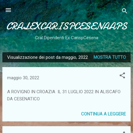
Passa ai contenuti principali
CRALEXCARISPCESENAAPS
Cral Dipendenti Ex CarispCesena
Visualizzazione dei post da maggio, 2022
MOSTRA TUTTO
P
o
s
maggio 30, 2022
t
A ROVIGNO IN CROAZIA IL 31 LUGLIO 2022 IN ALISCAFO
DA CESENATICO
CONTINUA A LEGGERE