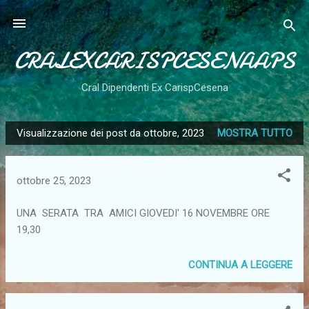
Passa ai contenuti principali
CRALEXCARISPCESENAAPS
Cral Dipendenti Ex CarispCesena
Visualizzazione dei post da ottobre, 2023
MOSTRA TUTTO
P
o
s
ottobre 25, 2023
t
UNA SERATA TRA AMICI GIOVEDI' 16 NOVEMBRE ORE
19,30
CONTINUA A LEGGERE