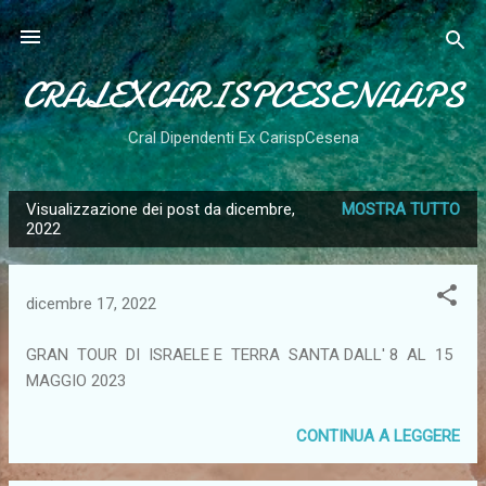
Passa ai contenuti principali
CRALEXCARISPCESENAAPS
Cral Dipendenti Ex CarispCesena
Visualizzazione dei post da dicembre,
MOSTRA TUTTO
P
2022
o
s
dicembre 17, 2022
t
GRAN TOUR DI ISRAELE E TERRA SANTA DALL' 8 AL 15
MAGGIO 2023
CONTINUA A LEGGERE