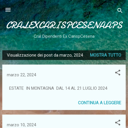
Passa ai contenuti principali
CRALEXCARISPCESENAAPS
Cral Dipendenti Ex CarispCesena
Visualizzazione dei post da marzo, 2024
MOSTRA TUTTO
P
o
s
marzo 22, 2024
t
ESTATE IN MONTAGNA DAL 14 AL 21 LUGLIO 2024
CONTINUA A LEGGERE
marzo 10, 2024