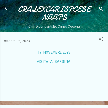
CRALEXCARISPCESE
Passa ai contenuti principali
NAAPS
Cral Dipendenti Ex CarispCesena
ottobre 08, 2023
19 NOVEMBRE 2023
VISITA A SARSINA