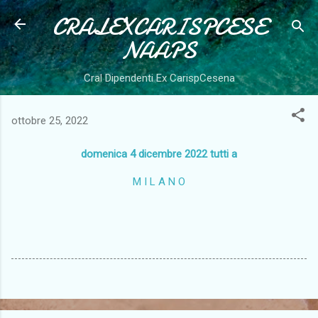
CRALEXCARISPCESE
Passa ai contenuti principali
NAAPS
Cral Dipendenti Ex CarispCesena
ottobre 25, 2022
domenica 4 dicembre 2022 tutti a
M I L A N O