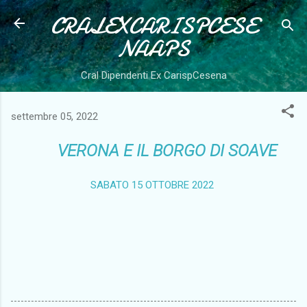
CRALEXCARISPCESE
Passa ai contenuti principali
NAAPS
Cral Dipendenti Ex CarispCesena
settembre 05, 2022
VERONA E IL BORGO DI SOAVE
SABATO 15 OTTOBRE 2022