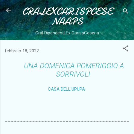
CRALEXCARISPCESE
Passa ai contenuti principali
NAAPS
Cral Dipendenti Ex CarispCesena
febbraio 18, 2022
UNA DOMENICA POMERIGGIO A
SORRIVOLI
CASA DELL'UPUPA