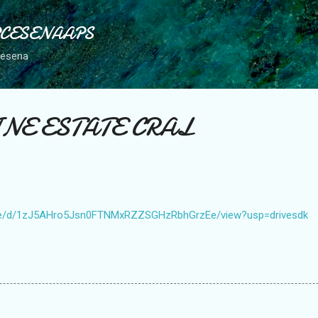
Passa ai contenuti principali
PCESENAAPS
Cesena
INE ESTATE CRAL
/file/d/1zJ5AHro5Jsn0FTNMxRZZSGHzRbhGrzEe/view?usp=drivesdk