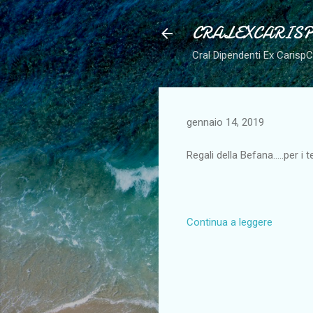
CRALEXCARIS
Cral Dipendenti Ex Carisp
gennaio 14, 2019
Regali della Befana.....per i tes
Continua a leggere