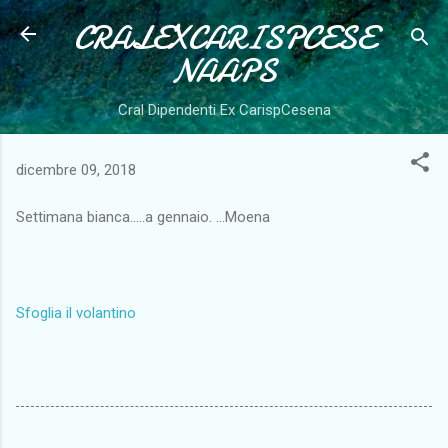
CRALEXCARISPCESE
Passa ai contenuti principali
NAAPS
Cral Dipendenti Ex CarispCesena
dicembre 09, 2018
Settimana bianca.....a gennaio. ...Moena
Sfoglia il volantino