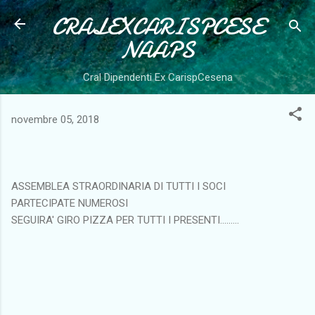
CRALEXCARISPCESE
Passa ai contenuti principali
NAAPS
Cral Dipendenti Ex CarispCesena
novembre 05, 2018
ASSEMBLEA STRAORDINARIA DI TUTTI I SOCI
PARTECIPATE NUMEROSI
SEGUIRA' GIRO PIZZA PER TUTTI I PRESENTI.........