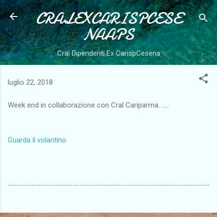
CRALEXCARISPCESE
Passa ai contenuti principali
NAAPS
Cral Dipendenti Ex CarispCesena
luglio 22, 2018
Week end in collaborazione con Cral Cariparma. .....
Guarda il volantino