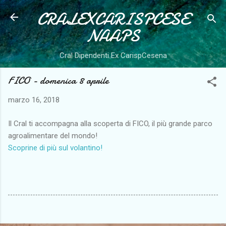
CRALEXCARISPCESE
Passa ai contenuti principali
NAAPS
Cral Dipendenti Ex CarispCesena
FICO - domenica 8 aprile
marzo 16, 2018
Il Cral ti accompagna alla scoperta di FICO, il più grande parco
agroalimentare del mondo!
Scoprine di più sul volantino!