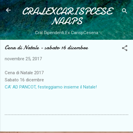
CRALEXCARISPCESE
Passa ai contenuti principali
NAAPS
Cral Dipendenti Ex CarispCesena
Cena di Natale - sabato 16 dicembre
novembre 25, 2017
Cena di Natale 2017
Sabato 16 dicembre
CA' AD PANCOT, festeggiamo insieme il Natale!