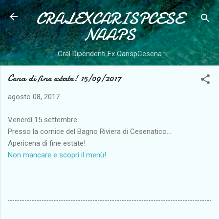
CRALEXCARISPCESE
Passa ai contenuti principali
NAAPS
Cral Dipendenti Ex CarispCesena
Cena di fine estate! 15/09/2017
agosto 08, 2017
Venerdì 15 settembre...
Presso la cornice del Bagno Riviera di Cesenatico...
Apericena di fine estate!
Non mancare e scopri il menù!