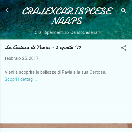
CRALEXCARISPCESE
Passa ai contenuti principali
NAAPS
Cral Dipendenti Ex CarispCesena
La Certosa di Pavia - 2 aprile '17
febbraio 25, 2017
Vieni a scoprire le bellezze di Pavia e la sua Certosa.
Scopri i dettagli...