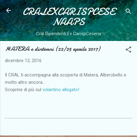
CRALEXCARISPCESE
Passa ai contenuti principali
NAAPS
Cral Dipendenti Ex CarispCesena
MATERA e dintorni (22/25 aprile 2017)
dicembre 12, 2016
Il CRAL ti accompagna alla scoperta di Matera, Alberobello e
molto altro ancora...
Scoprine di più sul
volantino allegato!