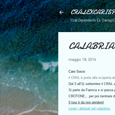
CRALEXCARIS
Cral Dipendenti Ex Carisp
CALABRIA - 
maggio 18, 2016
Caro Socio
il CRAL ti porta alla scoperta de
Dal 3 all'11 settembre il CRAL 
Si parte da Faenza e si pas
CROTONE,...per poi rientrare
Il tour è da non perdere!
Leggi i dettagli nel volantino.