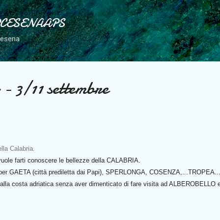
Passa ai contenuti principali
PCESENAAPS
Cesena
3/11 settembre
lla Calabria.
vuole farti conoscere le bellezze della CALABRIA.
sa per GAETA (città prediletta dai Papi), SPERLONGA, COSENZA,...TROPE
 dalla costa adriatica senza aver dimenticato di fare visita ad ALBEROBE