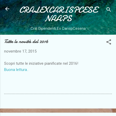
CRALEXCARISPCESE
Passa ai contenuti principali
NAAPS
Cral Dipendenti Ex CarispCesena
Tutte le novità del 2016
novembre 17, 2015
Scopri tutte le iniziative pianificate nel 2016!
Buona lettura..