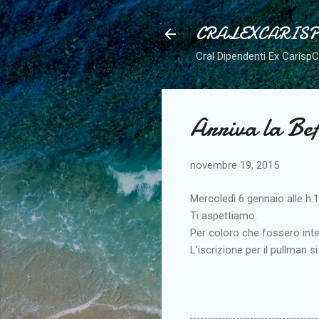
CRALEXCARIS
Cral Dipendenti Ex Carisp
Arriva la Be
novembre 19, 2015
Mercoledì 6 gennaio alle h.1
Ti aspettiamo.
Per coloro che fossero inte
L'iscrizione per il pullman si