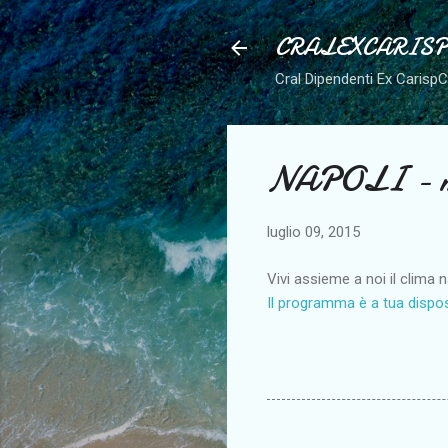
CRALEXCARIS
Cral Dipendenti Ex Carisp
NAPOLI - me
luglio 09, 2015
Vivi assieme a noi il clima 
Il programma è a tua dispos